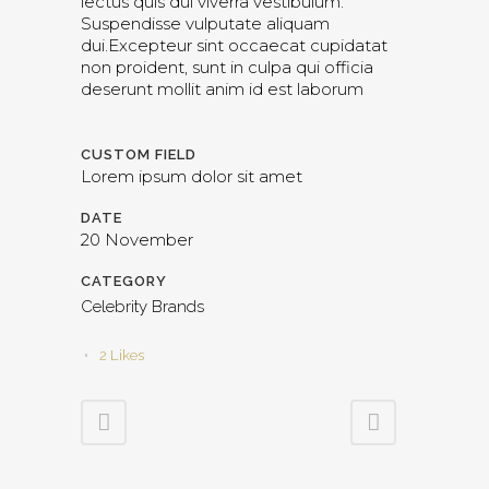
lectus quis dui viverra vestibulum.
Suspendisse vulputate aliquam
dui.Excepteur sint occaecat cupidatat
non proident, sunt in culpa qui officia
deserunt mollit anim id est laborum
CUSTOM FIELD
Lorem ipsum dolor sit amet
DATE
20 November
CATEGORY
Celebrity Brands
2
Likes